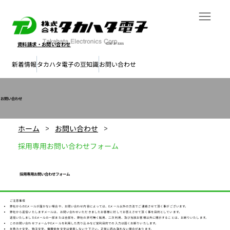
資料請求・
お問い合わせ
0238-37-3355
新着情報
タカハタ電子の豆知識
お問い合わせ
お問い合わせ
ホーム
お問い合わせ
>
>
採用専用お問い合わせフォーム
採用専用お問い合わせフォーム
ご注意事項
弊社からのEメールが届かない場合や、お問い合わせ内容によっては、Eメール以外の方法でご連絡させて頂く事がございます。
弊社から返信いたしますメールは、お問い合わせいただきましたお客様に対してお答えさせて頂く事を目的としています。
返信いたしましたEメールの一部または全部を、弊社の許可無く転用、二次利用、及び当該お客様以外に開示することは、お断りいたします。
このお問い合わせフォームやEメールを利用した売り込みなど営利目的での入力は固くお断りいたします。
半角カナ文字、特注文字、機種依存文字は使用しないで下さい。正常に読み取れない場合があります。