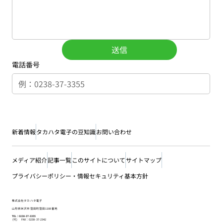
送信
電話番号
新着情報
タカハタ電子の豆知識
お問い合わせ
メディア紹介
記事一覧
このサイトについて
サイトマップ
プライバシーポリシー・情報セキュリティ基本方針
株式会社タカハタ電子
山形県米沢市窪田町窪田1188番地
TEL：0238-37-3355
(代) FAX：0238-37-2342