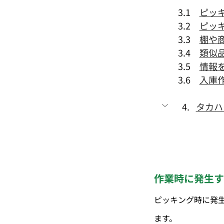
3.1　
ピッ
3.2　
ピッ
3.3　
棚や
3.4　
類似
3.5　
情報
3.6　
入庫
タカハ
作業時に発生す
ピッキング時に発
ます。