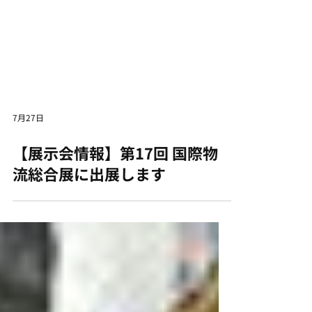
7月27日
【展示会情報】第17回 国際物
流総合展に出展します