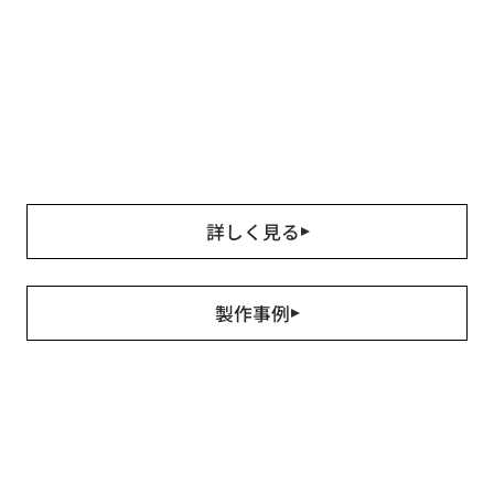
詳しく見る
製作事例