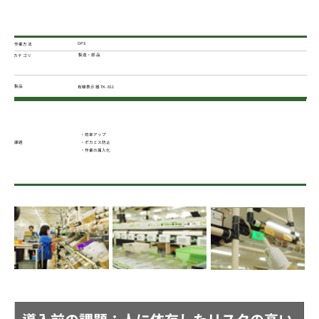
DPS
作業方法
製造・部品
カテゴリ
製品
有線表示器 TK- 811
・効率アップ
・ポカミス防止
課題
・作業の属人化