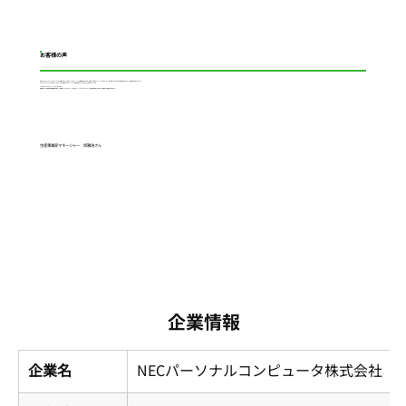
お客様の声
私達のデジタルピッキングシステムは、RFIDと連動させました。棚のランプが光って、そこに必要数も表示されます。間違いなく部品がピックアップされます。また、取り間違い、取り忘れを防ぐ機能もありますので、作業性が非常に上がりました。
デジタルピッキングシステムを導入してからは、スキル育成をすることなく、すぐに作業に従事していただけます。非常に助かっています。
※RFID (Radio Frequency Identification)
電磁波を使った非接触の自動認識技術の総称。小型無線チップをタグやカード、商品に付け、リーダにかざすことでチップの情報を読み書きする技術。在庫管理、物流管理に利用される。
生産事業部マネージャー 坂雅浩さん
企業情報
企業名
NECパーソナルコンピュータ株式会社　