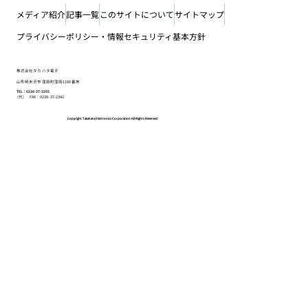
メディア紹介
記事一覧
このサイトについて
サイトマップ
プライバシーポリシー・情報セキュリティ基本方針
株式会社タカハタ電子
山形県米沢市窪田町窪田1188番地
TEL：0238-37-3355
(代) FAX：0238-37-2342
Copyright Takahata Electronics Corporation All Rights Reserved.