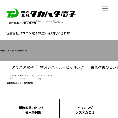
資料請求・
お問い合わせ
0238-37-3355
新着情報
タカハタ電子の豆知識
お問い合わせ
物流システム デジタルピッキング
タカハタ電子
物流システム・ピッキング
業務改善のヒン
>
>
タカハタ
＞
物流システム・ピッ
＞
パッケージソフトの
電子
キング
ご紹介
業務改善のヒント！ 導入事例集
業務改善のヒント！
ピッキング
導入事例集
システムとは